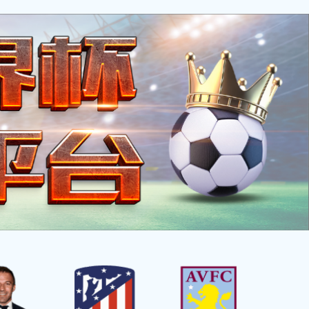
App
公司
体育
注册入口
简介
焦点
兰官方网站
赛事实时同步
站APP
为您带来高速、高清、稳定的
端访问