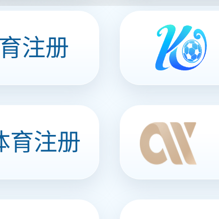
对意甲并不陌生，他曾在德甲执教时与多支意甲球队交手，对亚
，米兰或能在保持防守稳定性的基础上，激发出更具侵略性的进
名字则代表着另一种可能性。这位阿根廷名帅拥有丰富的顶级联
在巴黎也展现了驾驭巨星的能力。他的战术理念以高位逼抢与灵
度型球员的爆发力相匹配。不过，波切蒂诺对球队阵容的投入要
性曾引发过讨论。对米兰而言，选择波切蒂诺意味着更明确的风
话语权上的磨合成本。
入倒计时：稳中求变还是激进革新？
局”，米兰的选帅决策变得更加清晰且紧迫。格拉斯纳胜在年轻
影的战术纪律性；波切蒂诺则代表着经验、号召力与战术革新能
：一条是延续“红鸟”时代低成本、高回报的潜力挖掘路线，另
门回归模式。无论最终敲定哪一位，米兰都必须在短时间内完成
规划，毕竟意甲新赛季的竞争从不等人。