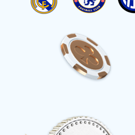
迪马：斯洛特
在米兰城即将迎来又
名转会专家迪马济奥
无意接手，俱乐部高