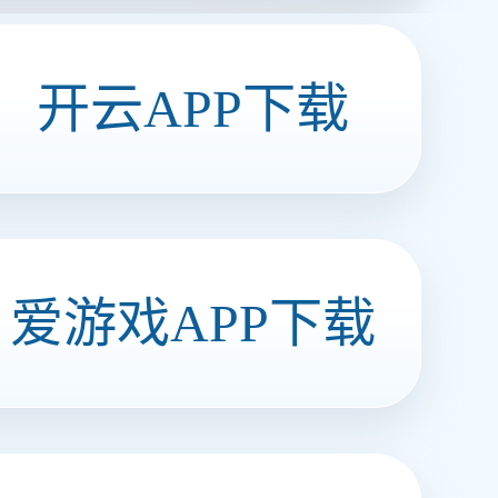
平宁足球的战术文化有
攻节奏。
赛与欧冠经验，曾带领
活阵型著称，这与米兰
求较高，且其过去在俱
格变革，但也需评估其
、务实且战绩具备说服
力。两人背后其实是米
一条则是更依赖名帅经验
与新帅的价值观统一，