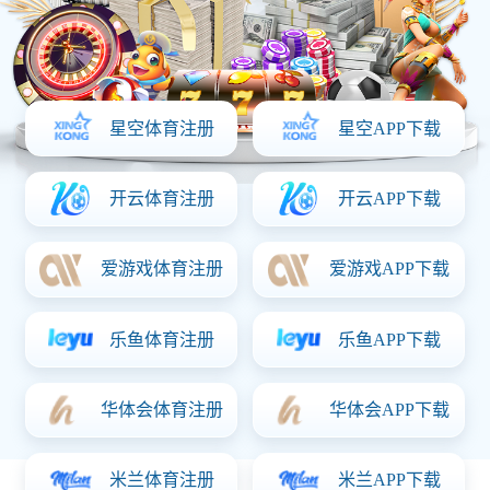
周冠宇颈椎不适缺席升级测试，中
国车手西班牙站晋级前景存疑